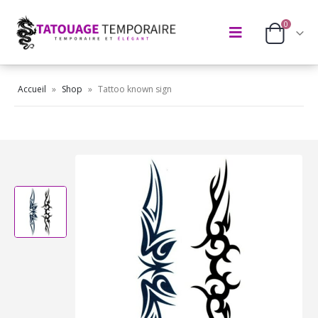
0
Accueil
»
Shop
»
Tattoo known sign