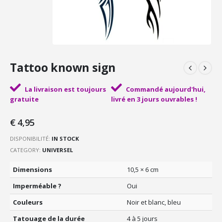
Tattoo known sign
La livraison est toujours
Commandé aujourd'hui,
gratuite
livré en 3 jours ouvrables !
€
4,95
DISPONIBILITÉ:
IN STOCK
CATEGORY:
UNIVERSEL
Dimensions
10,5 × 6 cm
Imperméable ?
Oui
Couleurs
Noir et blanc, bleu
Tatouage de la durée
4 à 5 jours