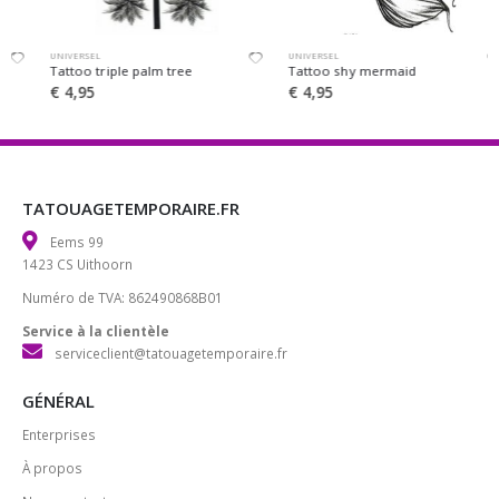
UNIVERSEL
UNIVERSEL
Tattoo triple palm tree
Tattoo shy mermaid
€
4,95
€
4,95
TATOUAGETEMPORAIRE.FR
Eems 99
1423 CS Uithoorn
Numéro de TVA: 862490868B01
Service à la clientèle
serviceclient@tatouagetemporaire.fr
GÉNÉRAL
Enterprises
À propos