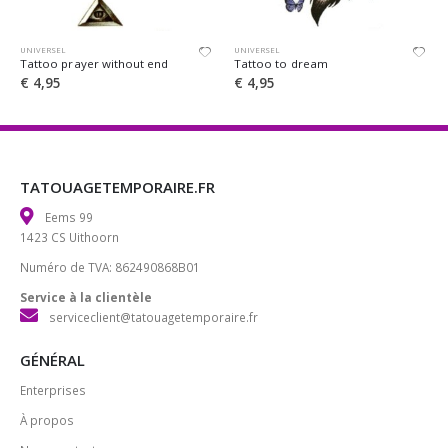
UNIVERSEL
UNIVERSEL
Tattoo to dream
Tattoo triple palm tree
€
4,95
€
4,95
TATOUAGETEMPORAIRE.FR
Eems 99
1423 CS Uithoorn
Numéro de TVA: 862490868B01
Service à la clientèle
serviceclient@tatouagetemporaire.fr
GÉNÉRAL
Enterprises
À propos