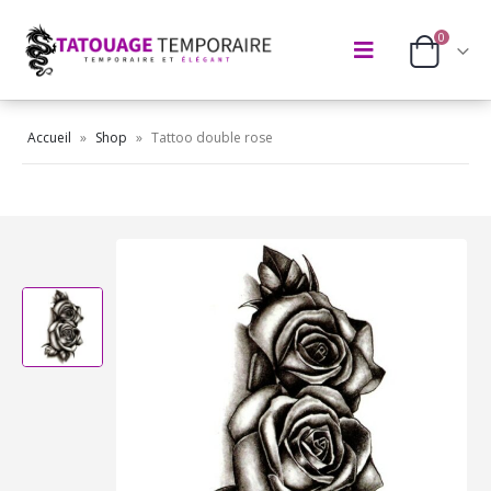
0
Accueil
»
Shop
»
Tattoo double rose