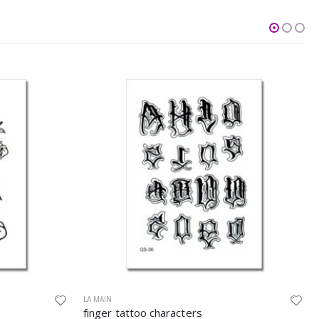
OUT OF STOCK
HALLOWEEN
,
LA MAIN
Hand/finger tattoo joke