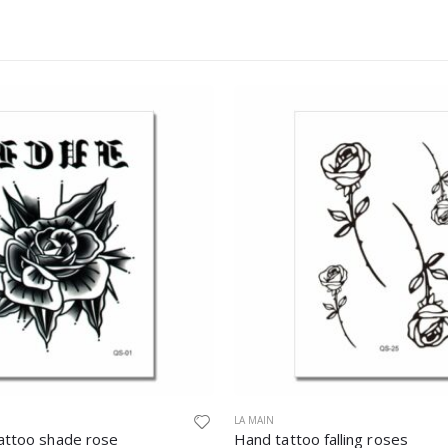
LA MAIN
falling roses
finger tattoo characters