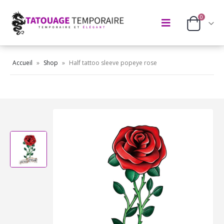
0
Accueil
»
Shop
»
Half tattoo sleeve popeye rose