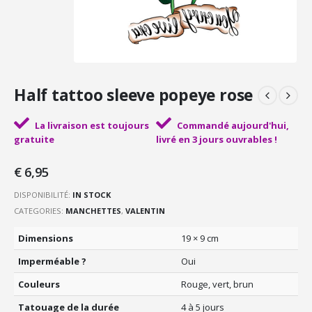
Half tattoo sleeve popeye rose
La livraison est toujours
Commandé aujourd'hui,
gratuite
livré en 3 jours ouvrables !
€
6,95
DISPONIBILITÉ:
IN STOCK
CATEGORIES:
MANCHETTES
,
VALENTIN
Dimensions
19 × 9 cm
Imperméable ?
Oui
Couleurs
Rouge, vert, brun
Tatouage de la durée
4 à 5 jours