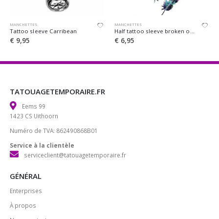
MANCHETTES
MANCHETTES
e Carribean
Half tattoo sleeve broken out birds
Tattoo sleeve tim
€
6,95
€
9,95
TATOUAGETEMPORAIRE.FR
Eems 99
1423 CS Uithoorn
Numéro de TVA: 862490868B01
Service à la clientèle
serviceclient@tatouagetemporaire.fr
GÉNÉRAL
Enterprises
À propos