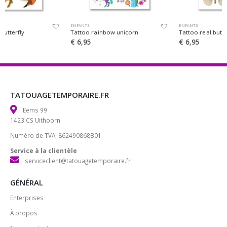
ENFANTS
ENFANTS
Tattoo rainbow unicorn
Tattoo real butterfly
€
6,95
€
6,95
TATOUAGETEMPORAIRE.FR
Eems 99
1423 CS Uithoorn
Numéro de TVA: 862490868B01
Service à la clientèle
serviceclient@tatouagetemporaire.fr
GÉNÉRAL
Enterprises
À propos