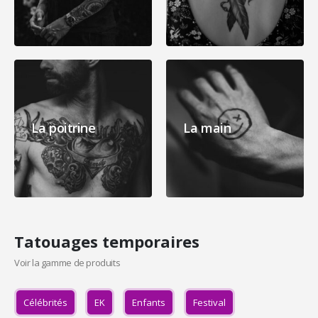
La poitrine
La main
Tatouages temporaires
Voir la gamme de produits
Célébrités
EK
Enfants
Festival