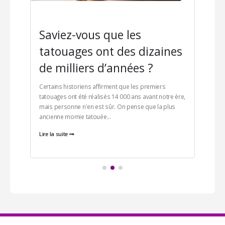
Saviez-vous que les
C
r
tatouages ont des dizaines
e
de milliers d’années ?
Les 
est 
Certains historiens affirment que les premiers
que
tatouages ont été réalisés 14 000 ans avant notre ère,
Nou
mais personne n'en est sûr. On pense que la plus
ancienne momie tatouée...
Lire
Lire la suite