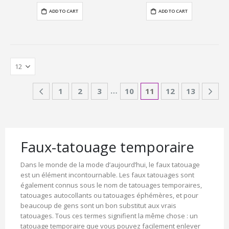
ADD TO CART
ADD TO CART
…
1
2
3
10
11
12
13
Faux-tatouage temporaire
Dans le monde de la mode d’aujourd’hui, le faux tatouage
est un élément incontournable. Les faux tatouages sont
également connus sous le nom de tatouages temporaires,
tatouages autocollants ou tatouages éphémères, et pour
beaucoup de gens sont un bon substitut aux vrais
tatouages. Tous ces termes signifient la même chose : un
tatouage temporaire que vous pouvez facilement enlever