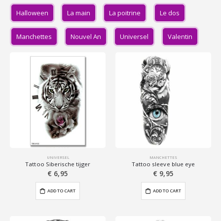
Halloween
La main
La poitrine
Le dos
Manchettes
Nouvel An
Universel
Valentin
UNIVERSEL
MANCHETTES
Tattoo Siberische tijger
Tattoo sleeve blue eye
€
6,95
€
9,95
ADD TO CART
ADD TO CART