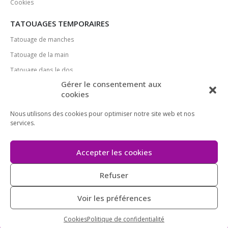
Cookies
TATOUAGES TEMPORAIRES
Tatouage de manches
Tatouage de la main
Tatouage dans le dos
Gérer le consentement aux
Tatouage de poitrine
cookies
MÉDIAS SOCIAUX
Nous utilisons des cookies pour optimiser notre site web et nos
services.
Accepter les cookies
MÉTHODES DE PAIEMENT
Refuser
Voir les préférences
Cookies
Politique de confidentialité
Tatouagetemporaire.fr © 2022 Tous droits réservés